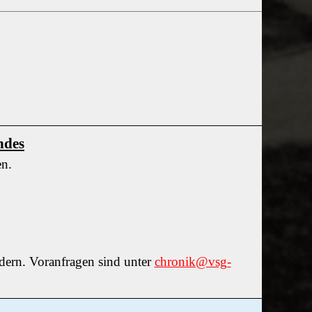
ndes
en.
rdern. Voranfragen sind unter
chronik@vsg-